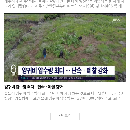
제주시내 한 주택에서 불이나 4명이 연기를 마셔 병원으로 이송되는 등 화재 사
고가 잇따랐습니다. 제주소방안전본부에 따르면 오늘(9일) 낮 1시40분쯤 제주
시내 한 공동주택 2층에 화재가 발생해 20분 만에 진화됐습니다. 이 불로 주민
10여명이 긴급 대피하는 소동이 빚어졌고, 이중 4명이 연기를 마셔 병원으로 이
송됐습니다. 어제(8일) 밤 11시40분에는 서귀포시 남원읍의 한 창고에서 불이
나 창고가 전소되는 피해가 발생했고, 밤 8시에는 제주시내 한 오토바이 정비실
에서 불이나 20여 분만에 진화되는 등 화재가 잇따라 발생했습니다.
양귀비 압수량 최다...단속ㆍ예찰 강화
올들어 양귀비 압수량이 최근 4년 사이 가장 많은 것으로 나타났습니다. 제주지
방해양경찰청에 따르면 올해 양귀비 압수량은 12건에, 8천3백여 주로, 최근 4
년동안 전체 압수 물량의 절반 이상을 차지했습니다. 특히 관상용으로 오인하기
쉬운 일명 '나도 양귀비'가 자생지에서 다시 자라나는 특성을 보이고 있는 만큼,
단속과 함께 예찰 활동을 강화할 방침입니다. 제주해경은 오는 11월 말까지 해
더보기
양 마약류 밀반입과 해양 종사자 마약 투약에 대해 집중 단속을 벌일 계획입니
다.