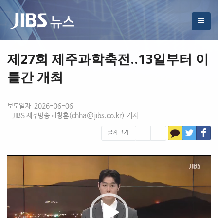
제27회 제주과학축전..13일부터 이
틀간 개최
보도일자 2026-06-06
JIBS 제주방송 하창훈(
chha@jibs.co.kr
) 기자
글자크기
+
-