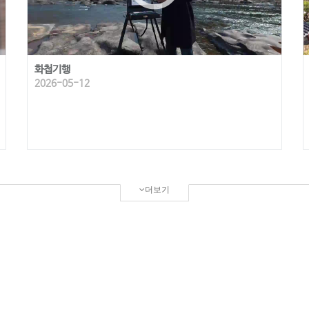
화첩기행
2026-05-12
더보기