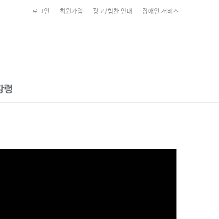
로그인
회원가입
광고/협찬 안내
장애인 서비스
강령