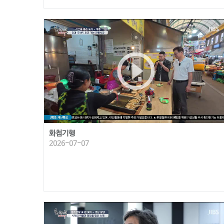
play_circle_outline
화첩기행
2026-07-07