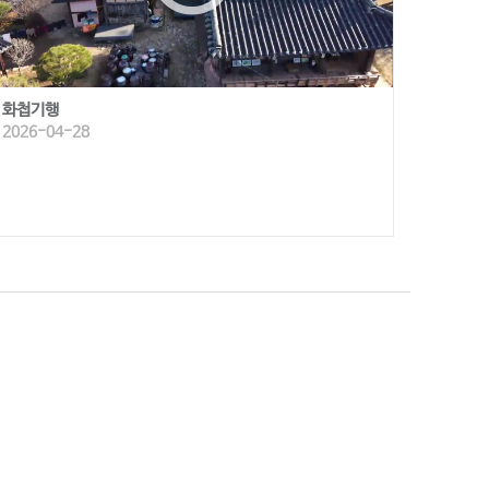
화첩기행
2026-04-28