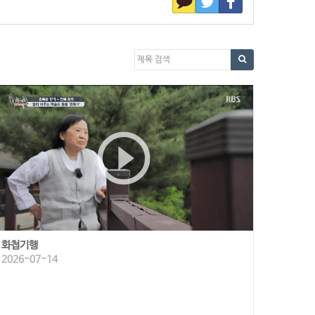
play_circle_outline
화첩기행
2026-07-14