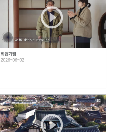
play_circle_outline
화첩기행
2026-06-02
play_circle_outline