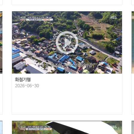
play_circle_outline
화첩기행
2026-06-30