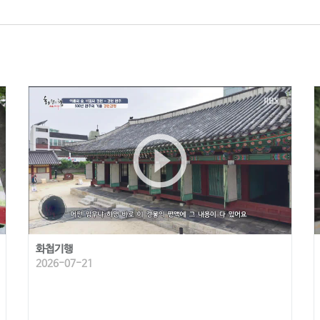
play_circle_outline
화첩기행
2026-07-21