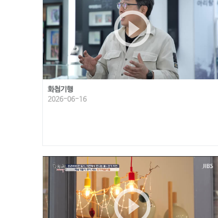
play_circle_outline
화첩기행
2026-06-16
play_circle_outline