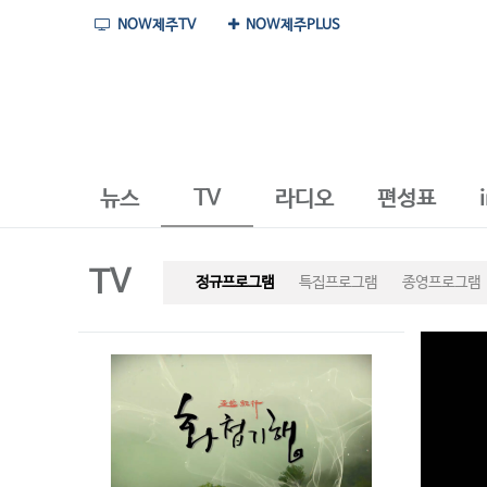
NOW제주TV
NOW제주PLUS
뉴스
TV
라디오
편성표
TV
정규프로그램
특집프로그램
종영프로그램