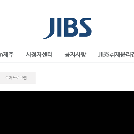
in제주
시청자센터
공지사항
JIBS취재윤리
수어프로그램