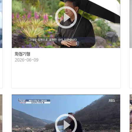
play_circle_outline
화첩기행
2026-06-09
play_circle_outline