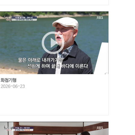
play_circle_outline
화첩기행
2026-06-23