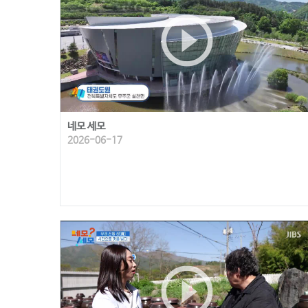
play_circle_outline
네모 세모
2026-06-17
play_circle_outline