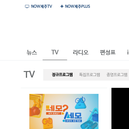
NOW제주TV
NOW제주PLUS
뉴스
TV
라디오
편성표
TV
정규프로그램
특집프로그램
종영프로그램