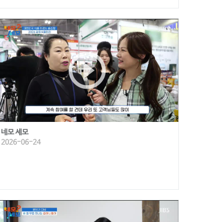
play_circle_outline
네모 세모
2026-06-24