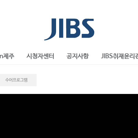
in제주
시청자센터
공지사항
JIBS취재윤리
수어프로그램