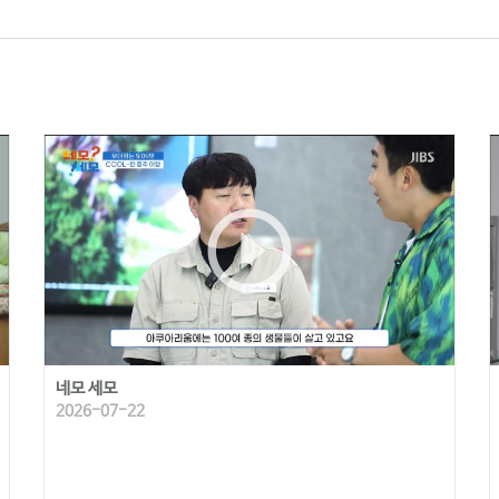
play_circle_outline
네모 세모
2026-07-22