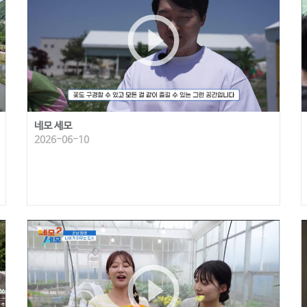
play_circle_outline
네모 세모
2026-06-10
play_circle_outline