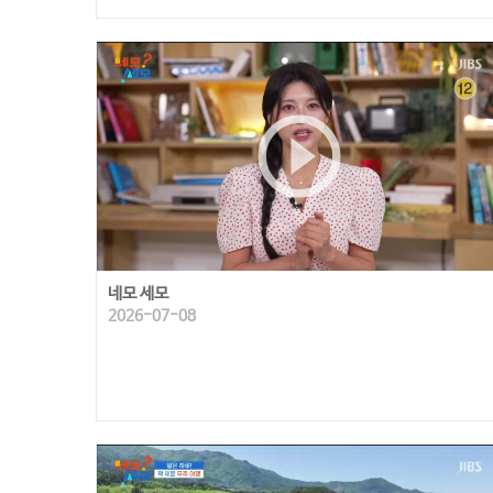
play_circle_outline
네모 세모
2026-07-08