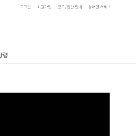
로그인
회원가입
광고/협찬 안내
장애인 서비스
강령