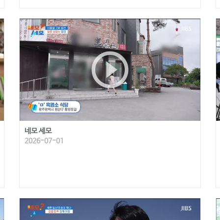
play_circle_outline
네모 세모
2026-07-01