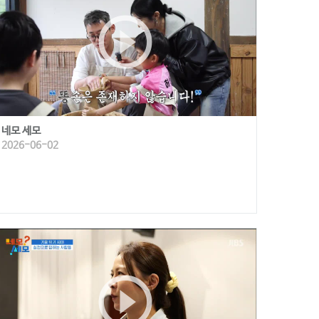
play_circle_outline
네모 세모
2026-06-02
play_circle_outline