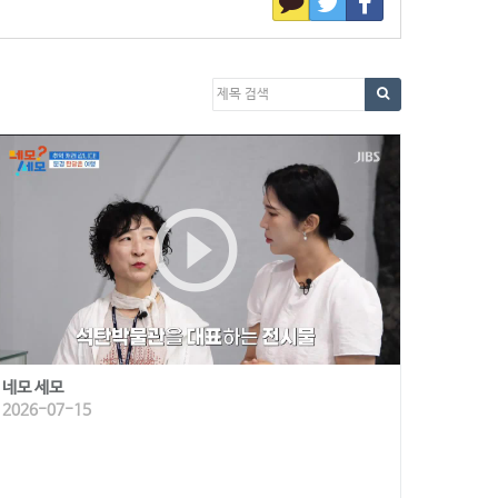
play_circle_outline
네모 세모
2026-07-15