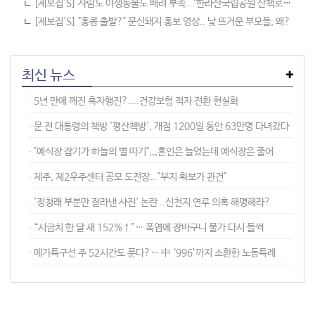
ㄴ
[제보집'S] 사람도 야생동물도 배려 부족.. "한라산국립공원 산책로 이래도 됩니까?"
ㄴ
[제보집'S] "홍콩 출발?" 문신돼지 홍보 영상.. 낯 뜨거운 부모들, 왜?
최신 뉴스
∙︎ 5년 만에 깨진 흑자행진?....건강보험 적자 전환 현실화
∙︎ 문 전 대통령의 책방 '평산책방', 개점 1200일 동안 63만명 다녀갔다
∙︎ "예식장 잡기가 하늘의 별 따기",,,혼인은 늘었는데 예식장은 줄어
∙︎ 제주, 제2우주센터 공모 도전장.. "부지 확보가 관건"
∙︎ '정청래 부분만 잘라낸 사진' 논란 ..신천지 연루 의혹 해명해라?
∙︎ “시금치 한 달 새 152%↑”… 폭염에 장바구니 물가 다시 들썩
∙︎ 메가특구선 주 52시간도 푼다?… 中 ‘996’까지 소환한 노동특례