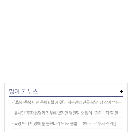
많이 본 뉴스
∙ "초복·중복 아닌 음력 6월 20일".. 제주만의 전통 복날 '닭 잡아 먹는 날'
∙ 유시민 "李대통령과 전우애 있지만 영원할 순 없어.. 관계보다 할 말 한다"
∙ 국장 떠나 미장에 눈 돌렸다가 50조 증발.. '3배 ETF' 투자 직격탄