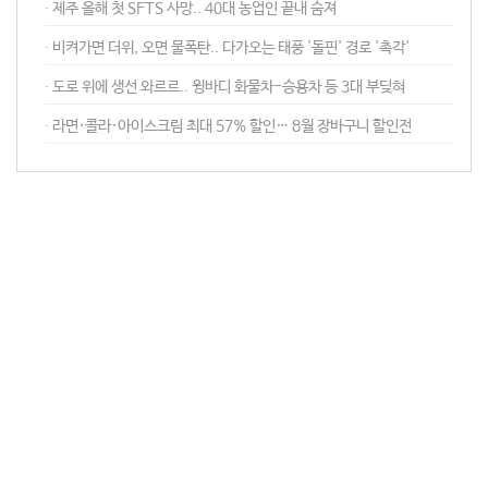
∙ 제주 올해 첫 SFTS 사망.. 40대 농업인 끝내 숨져
∙ 비켜가면 더위, 오면 물폭탄.. 다가오는 태풍 '돌핀' 경로 '촉각'
∙ 도로 위에 생선 와르르.. 윙바디 화물차-승용차 등 3대 부딪혀
∙ 라면·콜라·아이스크림 최대 57% 할인… 8월 장바구니 할인전