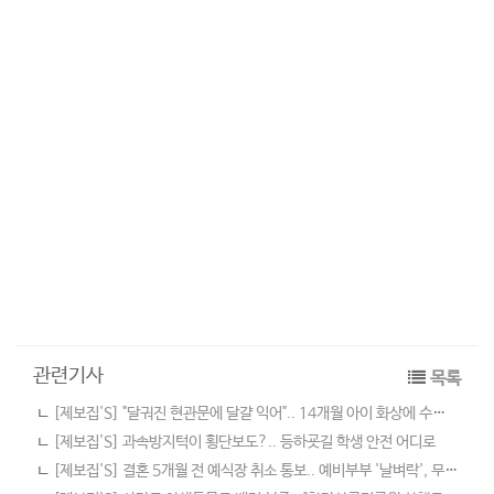
관련기사
목록
ㄴ
[제보집'S] "달궈진 현관문에 달걀 익어".. 14개월 아이 화상에 수술까지
ㄴ
[제보집'S] 과속방지턱이 횡단보도?.. 등하굣길 학생 안전 어디로
ㄴ
[제보집'S] 결혼 5개월 전 예식장 취소 통보.. 예비부부 '날벼락', 무슨 일?