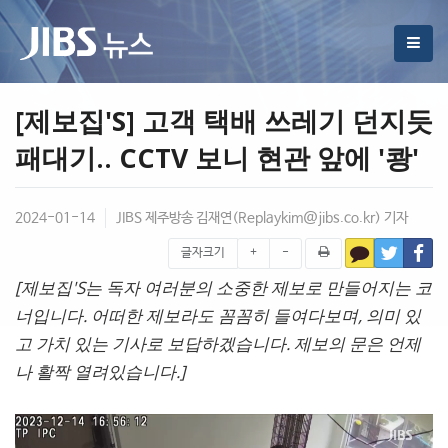
[제보집'S] 고객 택배 쓰레기 던지듯
패대기.. CCTV 보니 현관 앞에 '쾅'
2024-01-14
JIBS 제주방송 김재연(
Replaykim@jibs.co.kr
) 기자
글자크기
+
-
[제보집'S는 독자 여러분의 소중한 제보로 만들어지는 코
너입니다. 어떠한 제보라도 꼼꼼히 들여다보며, 의미 있
고 가치 있는 기사로 보답하겠습니다. 제보의 문은 언제
나 활짝 열려있습니다.]