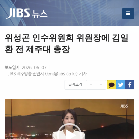
위성곤 인수위원회 위원장에 김일
환 전 제주대 총장
보도일자 2026-06-07
JIBS 제주방송 권민지 (
kmj@jibs.co.kr
) 기자
글자크기
+
-