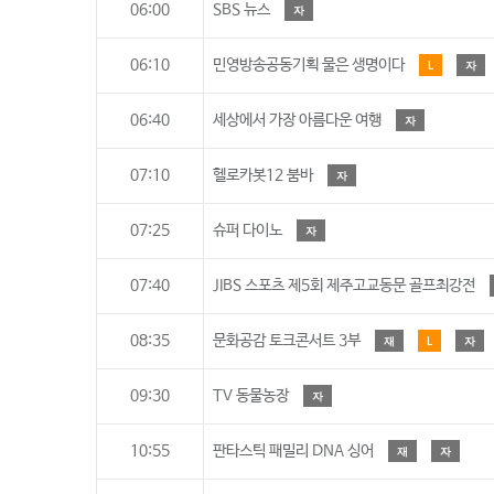
06:00
SBS 뉴스
자
06:10
민영방송공동기획 물은 생명이다
L
자
06:40
세상에서 가장 아름다운 여행
자
07:10
헬로카봇12 붐바
자
07:25
슈퍼 다이노
자
07:40
JIBS 스포츠 제5회 제주고교동문 골프최강전
08:35
문화공감 토크콘서트 3부
재
L
자
09:30
TV 동물농장
자
10:55
판타스틱 패밀리 DNA 싱어
재
자