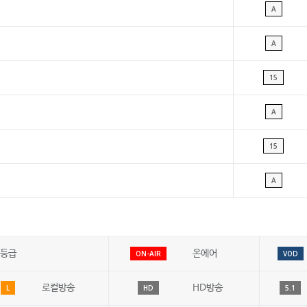
A
A
15
A
15
A
등급
온에어
ON-AIR
VOD
로컬방송
HD방송
L
HD
5.1