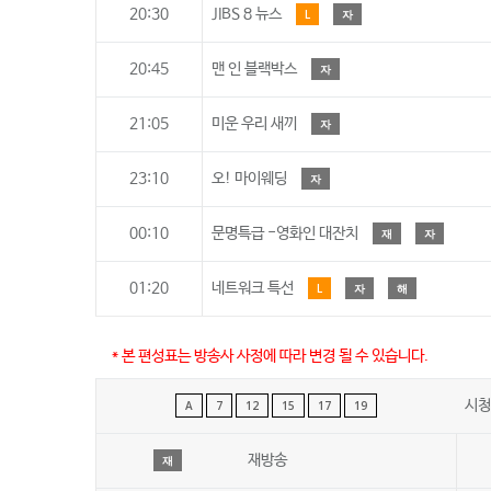
20:30
JIBS 8 뉴스
L
자
20:45
맨 인 블랙박스
자
21:05
미운 우리 새끼
자
23:10
오! 마이웨딩
자
00:10
문명특급 -영화인 대잔치
재
자
01:20
네트워크 특선
L
자
해
* 본 편성표는 방송사 사정에 따라 변경 될 수 있습니다.
시청
A
7
12
15
17
19
재방송
재