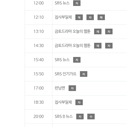
12:00
SBS 뉴스
자
12:10
집사부일체
재
자
해
13:10
금토드라마 오늘의 웹툰
재
자
14:30
금토드라마 오늘의 웹툰
재
자
15:40
SBS 뉴스
자
15:50
SBS 인기가요
자
17:00
런닝맨
자
18:30
집사부일체
자
20:00
SBS 8 뉴스
자
수