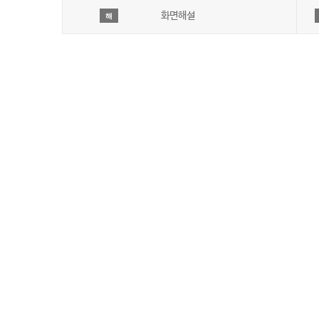
화면해설
해
회사 소개
JIBS방송편성규약