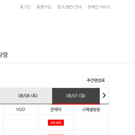
로그인
회원가입
광고/협찬 안내
장애인 서비스
강령
주간편성표
08/06 (토)
08/07 (일)
VOD
온에어
스페셜방송
ON-AIR