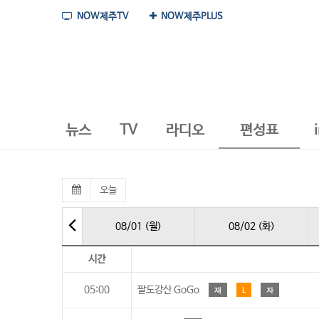
NOW제주TV
NOW제주PLUS
뉴스
TV
라디오
편성표
오늘
08/01 (월)
08/02 (화)
시간
05:00
팔도강산 GoGo
재
L
자