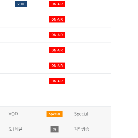
VOD
ON-AIR
ON-AIR
ON-AIR
ON-AIR
ON-AIR
ON-AIR
VOD
Special
Special
5.1채널
자막방송
자