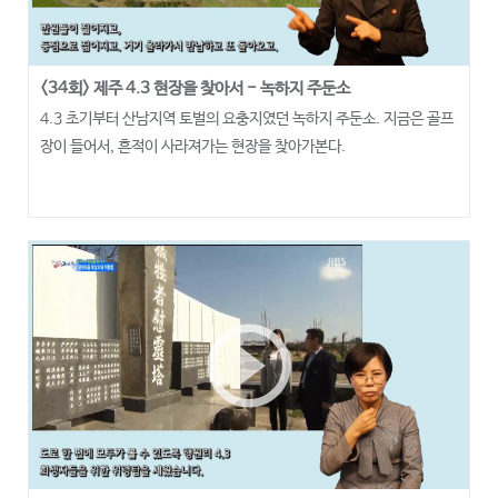
<34회> 제주 4.3 현장을 찾아서 - 녹하지 주둔소
4.3 초기부터 산남지역 토벌의 요충지였던 녹하지 주둔소. 지금은 골프
장이 들어서, 흔적이 사라져가는 현장을 찾아가본다.
play_circle_outline