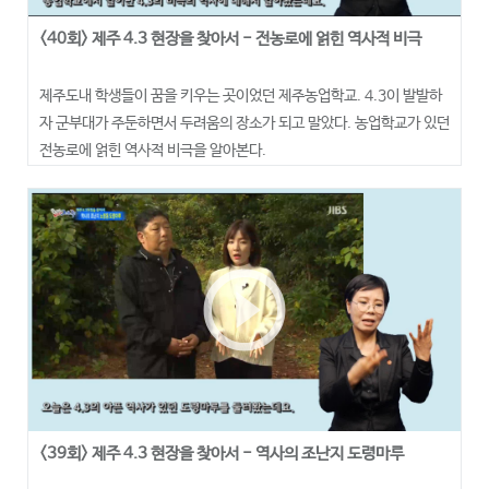
<40회> 제주 4.3 현장을 찾아서 - 전농로에 얽힌 역사적 비극
제주도내 학생들이 꿈을 키우는 곳이었던 제주농업학교. 4.3이 발발하
자 군부대가 주둔하면서 두려움의 장소가 되고 말았다. 농업학교가 있던
전농로에 얽힌 역사적 비극을 알아본다.
play_circle_outline
<39회> 제주 4.3 현장을 찾아서 - 역사의 조난지 도령마루