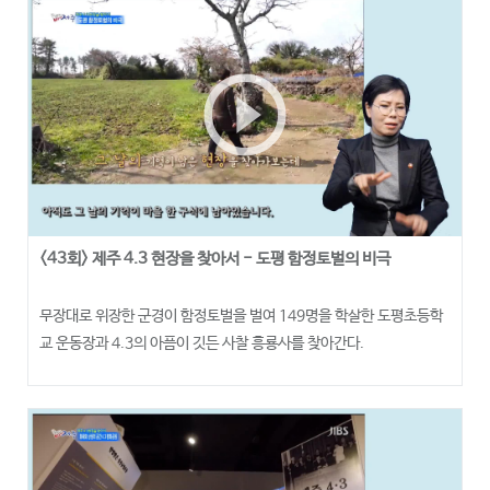
play_circle_outline
<43회> 제주 4.3 현장을 찾아서 - 도평 함정토벌의 비극
무장대로 위장한 군경이 함정토벌을 벌여 149명을 학살한 도평초등학
교 운동장과 4.3의 아픔이 깃든 사찰 흥룡사를 찾아간다.