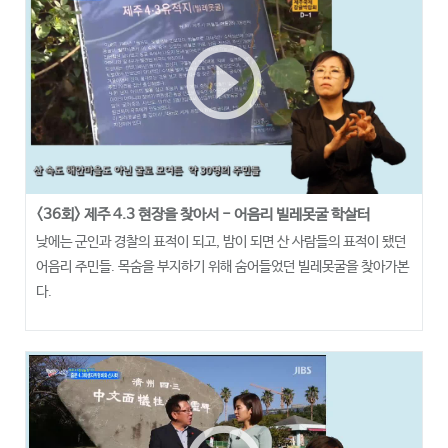
play_circle_outline
<36회> 제주 4.3 현장을 찾아서 - 어음리 빌레못굴 학살터
낮에는 군인과 경찰의 표적이 되고, 밤이 되면 산 사람들의 표적이 됐던
어음리 주민들. 목숨을 부지하기 위해 숨어들었던 빌레못굴을 찾아가본
다.