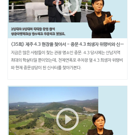
play_circle_outline
<35회> 제주 4.3 현장을 찾아서 - 중문 4.3 희생자 위령비와 신사터
지금은 많은 사람들이 찾는 관광 명소인 중문. 4.3 당시에는 산남지역
최대의 학살터일 뿐이었는데, 천제연폭포 주차장 옆 4.3 희생자 위령비
와 현재 중문성당이 된 신사터를 찾아가본다.
play_circle_outline