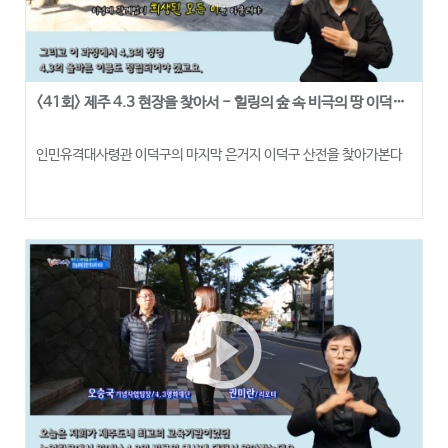
<41회> 제주 4.3 현장을 찾아서 - 힐링의 숲 속 비극의 땅 이덕구 산전
인민유격대사령관 이덕구의 마지막 은거지 이덕구 산전을 찾아가본다
play_circle_outline