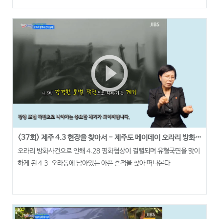
play_circle_outline
<37회> 제주 4.3 현장을 찾아서 - 제주도 메이데이 오라리 방화사건의 진실
오라리 방화사건으로 인해 4.28 평화협상이 결렬되며 유혈국면을 맞이
하게 된 4.3. 오라동에 남아있는 아픈 흔적을 찾아 떠나본다.