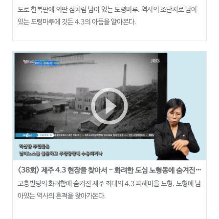
도로 한복판에 외딴 섬처럼 남아 있는 도령마루. 역사의 조난지로 남아
있는 도령마루에 깃든 4.3의 아픔을 알아본다.
play_circle_outline
<38회> 제주 4.3 현장을 찾아서 - 화려한 도심 노형동에 숨겨진 4.3의 아픔
고층빌딩의 화려함에 숨겨진 제주 최대의 4.3 피해마을 노형. 노형에 남
아있는 역사의 흔적을 찾아가본다.