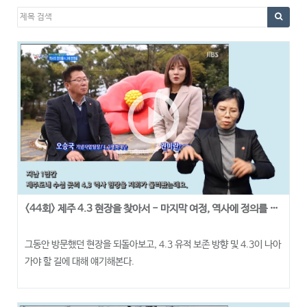
play_circle_outline
<44회> 제주 4.3 현장을 찾아서 - 마지막 여정, 역사에 정의를 4.3에 정명을
그동안 방문했던 현장을 되돌아보고, 4.3 유적 보존 방향 및 4.3이 나아
가야 할 길에 대해 얘기해본다.