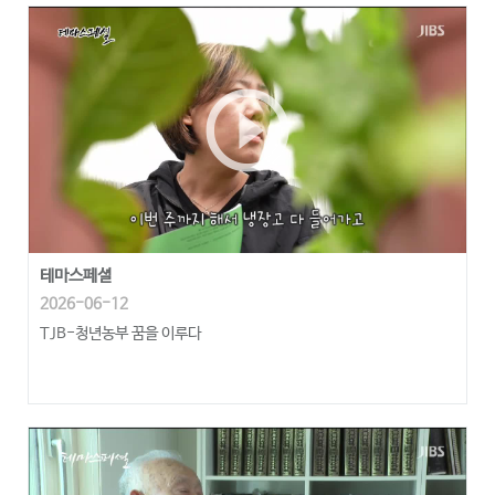
play_circle_outline
테마스페셜
2026-06-12
TJB-청년농부 꿈을 이루다