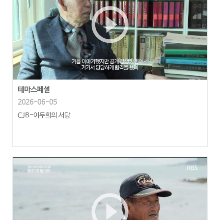
play_circle_outline
테마스페셜
2026-06-05
CJB-이두희의 서당
play_circle_outline