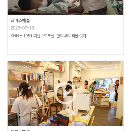
테마스페셜
2026-07-10
KNN - 1951 피난수도부산, 한의약의 맥을 잇다
play_circle_outline