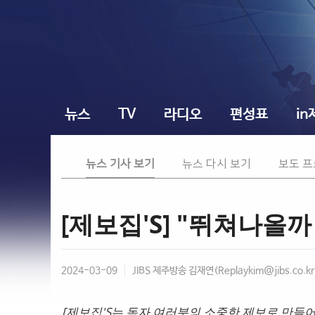
뉴스
TV
라디오
편성표
in
뉴스 기사 보기
뉴스 다시 보기
보도 
[제보집'S] "뛰쳐나올까
2024-03-09
JIBS 제주방송 김재연(
Replaykim@jibs.co.kr
[제보집'S는 독자 여러분의 소중한 제보로 만들