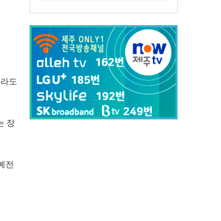
이라도
는 장
"예전