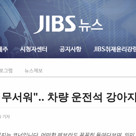
제주
시청자센터
공지사항
JIBS취재윤리강
프로그램
뉴스제보
 무서워".. 차량 운전석 강아지
) 기자
어지는 코너입니다. 어떠한 제보라도 꼼꼼히 들여다보며, 의미