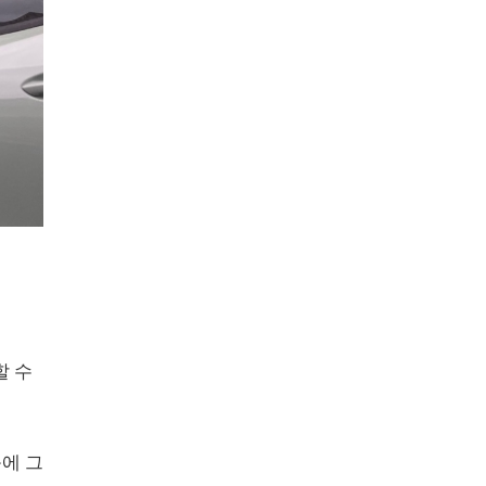
할 수
등에 그