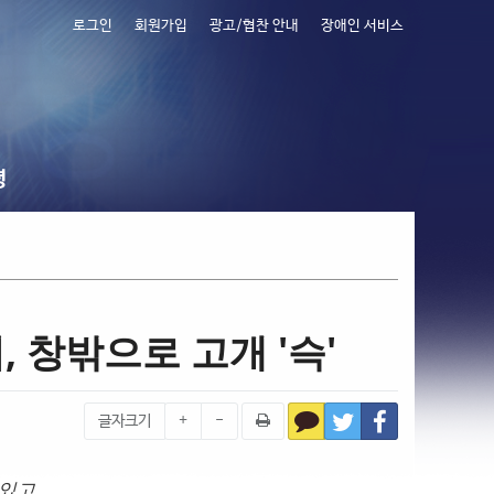
로그인
회원가입
광고/협찬 안내
장애인 서비스
령
, 창밖으로 고개 '슥'
글자크기
+
-
 있고