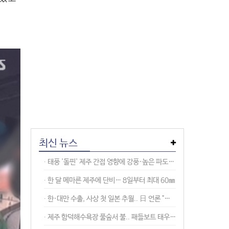
최신 뉴스
∙︎ 태풍 '돌핀' 제주 간접 영향에 강풍·높은 파도.. 모처럼 비 소식도
∙︎ 한 달 메마른 제주에 단비… 8일부터 최대 60㎜
∙︎ 한·대만 수출, 사상 첫 일본 추월.. 日 언론 "더 뒤쳐질라" 위기감
∙︎ 제주 함덕해수욕장 풀숲서 불.. 패들보트 태우고 13분만에 진화