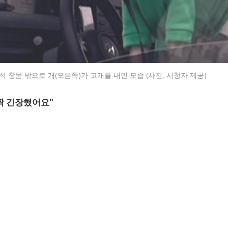
 창문 밖으로 개(오른쪽)가 고개를 내민 모습 (사진, 시청자 제공)
짝 긴장했어요"