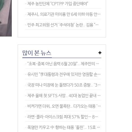
∙︎ 제주 농민단체 "CPTPP 가입 중단해야"
∙︎ 제주시, 의료기관 미이용 만 6세 이하 아동 안전여부 전수조사
∙︎ 민주 최고위원 선거 '주석야청' 논란.. 김용 "호남 비극 말장난" 비판
많이 본 뉴스
∙ "초복·중복 아닌 음력 6월 20일".. 제주만의 전통 복날 '닭 잡아 먹는 날'
∙ 유시민 "李대통령과 전우애 있지만 영원할 순 없어.. 관계보다 할 말 한다"
∙ 국장 떠나 미장에 눈 돌렸다가 50조 증발.. '3배 ETF' 투자 직격탄
∙ 제주 올해 첫 SFTS 사망.. 40대 농업인 끝내 숨져
∙ 비켜가면 더위, 오면 물폭탄.. 다가오는 태풍 '돌핀' 경로 '촉각'
∙ 라면·콜라·아이스크림 최대 57% 할인… 8월 장바구니 할인전
∙ 폭염만 키우고 中 향하는 태풍 '돌핀'.. 15호 태풍 '찬홈' 곧 발생 예상