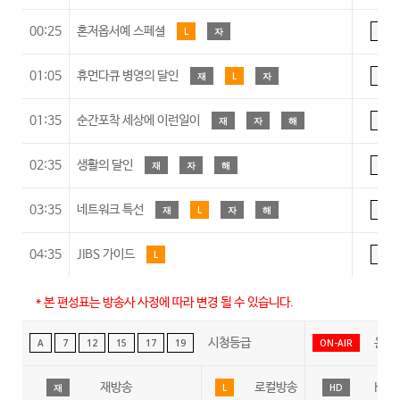
00:25
혼저옵서예 스페셜
L
자
A
01:05
휴먼다큐 병영의 달인
재
L
자
A
01:35
순간포착 세상에 이런일이
재
자
해
A
02:35
생활의 달인
재
자
해
A
03:35
네트워크 특선
재
L
자
해
A
04:35
JIBS 가이드
L
A
* 본 편성표는 방송사 사정에 따라 변경 될 수 있습니다.
시청등급
온에
A
7
12
15
17
19
ON-AIR
재방송
로컬방송
HD
재
L
HD