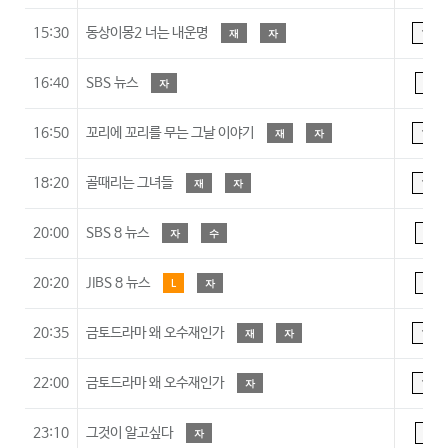
15:30
동상이몽2 너는 내운명
재
자
15
16:40
SBS 뉴스
자
A
16:50
꼬리에 꼬리를 무는 그날 이야기
재
자
15
18:20
골때리는 그녀들
재
자
15
20:00
SBS 8 뉴스
자
수
A
20:20
JIBS 8 뉴스
L
자
A
20:35
금토드라마 왜 오수재인가
재
자
15
22:00
금토드라마 왜 오수재인가
자
15
23:10
그것이 알고싶다
자
A