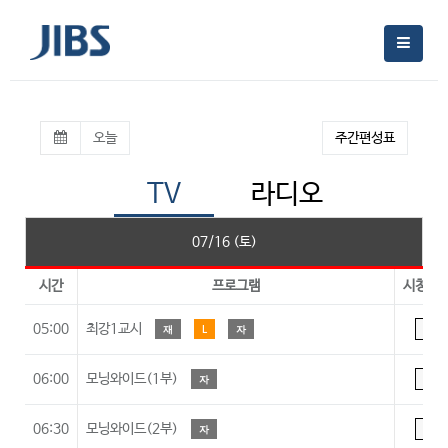
오늘
주간편성표
TV
라디오
07/16 (토)
시간
프로그램
시청등
05:00
최강1교시
재
L
자
A
06:00
모닝와이드(1부)
자
A
06:30
모닝와이드(2부)
자
A