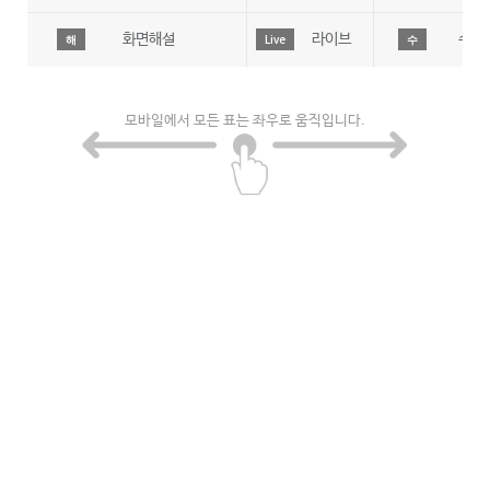
화면해설
라이브
수어
해
Live
수
모바일에서 모든 표는 좌우로 움직입니다.