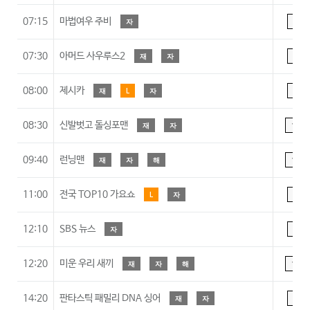
07:15
마법여우 주비
자
A
07:30
아머드 사우루스2
재
자
A
08:00
제시카
재
L
자
A
08:30
신발벗고 돌싱포맨
재
자
15
09:40
런닝맨
재
자
해
15
11:00
전국 TOP10 가요쇼
L
자
A
12:10
SBS 뉴스
자
A
12:20
미운 우리 새끼
재
자
해
15
14:20
판타스틱 패밀리 DNA 싱어
재
자
A