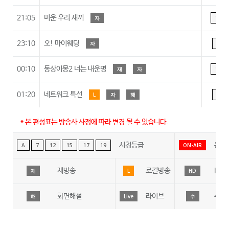
21:05
미운 우리 새끼
자
15
23:10
오! 마이웨딩
자
A
00:10
동상이몽2 너는 내운명
재
자
15
01:20
네트워크 특선
L
자
해
A
* 본 편성표는 방송사 사정에 따라 변경 될 수 있습니다.
시청등급
온에
A
7
12
15
17
19
ON-AIR
재방송
로컬방송
HD
재
L
HD
화면해설
라이브
수어
해
Live
수