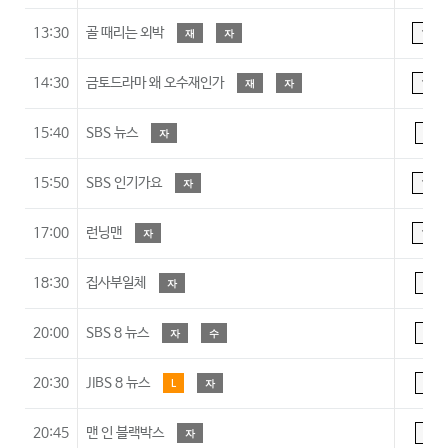
13:30
골 때리는 외박
재
자
15
14:30
금토드라마 왜 오수재인가
재
자
15
15:40
SBS 뉴스
자
A
15:50
SBS 인기가요
자
15
17:00
런닝맨
자
15
18:30
집사부일체
자
A
20:00
SBS 8 뉴스
자
수
A
20:30
JIBS 8 뉴스
L
자
A
20:45
맨 인 블랙박스
자
A