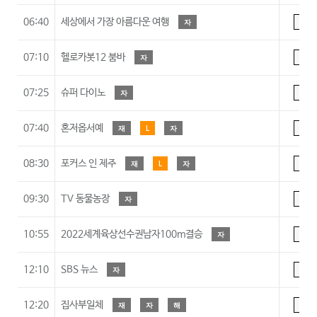
06:40
세상에서 가장 아름다운 여행
자
A
07:10
헬로카봇12 붐바
자
7
07:25
슈퍼 다이노
자
7
07:40
혼저옵서예
재
L
자
A
08:30
포커스 인 제주
재
L
자
A
09:30
TV 동물농장
자
A
10:55
2022세계육상선수권남자100m결승
자
A
12:10
SBS 뉴스
자
A
12:20
집사부일체
재
자
해
A