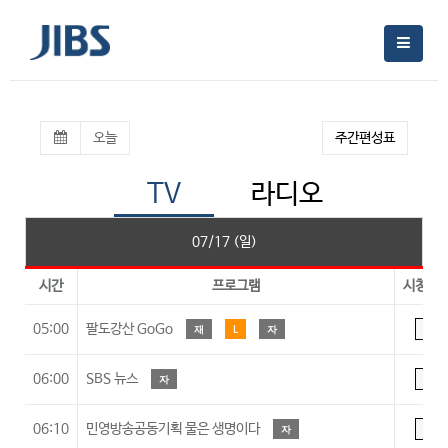
오늘
주간편성표
TV
라디오
07/17 (일)
시간
프로그램
시청등
05:00
팔도강산 GoGo
재
L
자
A
06:00
SBS 뉴스
자
A
06:10
민영방송공동기획 물은 생명이다
자
A