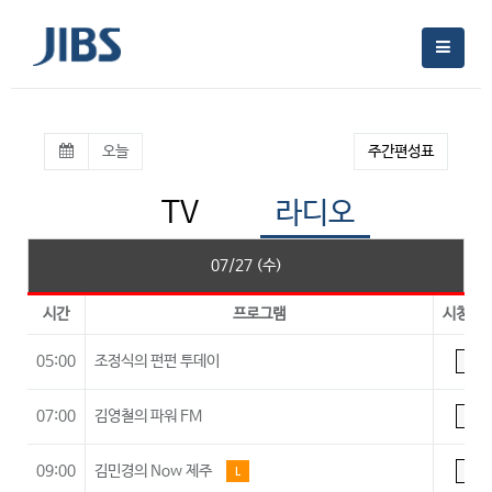
오늘
주간편성표
TV
라디오
07/27 (수)
시간
프로그램
시청등
05:00
조정식의 펀펀 투데이
A
07:00
김영철의 파워 FM
A
09:00
김민경의 Now 제주
L
A