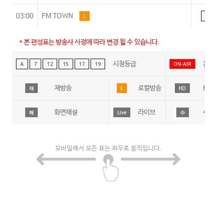
03:00
FM TOWN
L
A
* 본 편성표는 방송사 사정에 따라 변경 될 수 있습니다.
시청등급
온에
A
7
12
15
17
19
ON-AIR
재방송
로컬방송
HD
재
L
HD
화면해설
라이브
수어
해
Live
수
모바일에서 모든 표는 좌우로 움직입니다.