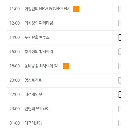
11:00
이정민의 NEW POWER FM
L
A
12:00
최화정의 파워타임
A
14:00
두시탈출 컬투쇼
A
16:00
황제성의 황제파워
A
18:00
동네방송 최재혁의 6시
L
A
20:00
영스트리트
A
22:00
배성재의 텐
A
23:00
딘딘의 뮤직하이
A
01:00
애프터클럽
A