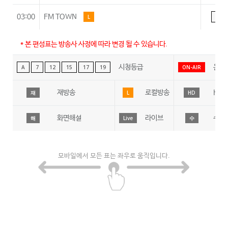
03:00
FM TOWN
L
A
* 본 편성표는 방송사 사정에 따라 변경 될 수 있습니다.
시청등급
온에
A
7
12
15
17
19
ON-AIR
재방송
로컬방송
HD
재
L
HD
화면해설
라이브
수어
해
Live
수
모바일에서 모든 표는 좌우로 움직입니다.