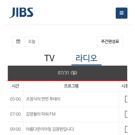
오늘
주간편성표
TV
라디오
07/31 (일)
시간
프로그램
시청등
05:00
조정식의 펀펀 투데이
A
07:00
김영철의 파워 FM
A
09:00
아름다운이아침 김창완입니다
A