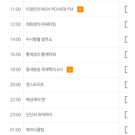
11:00
이정민의 NEW POWER FM
L
A
12:00
최화정의 파워타임
A
14:00
두시탈출 컬투쇼
A
16:00
황제성의 황제파워
A
18:00
동네방송 최재혁의 6시
L
A
20:00
영스트리트
A
22:00
배성재의 텐
A
23:00
딘딘의 뮤직하이
A
01:00
애프터클럽
A