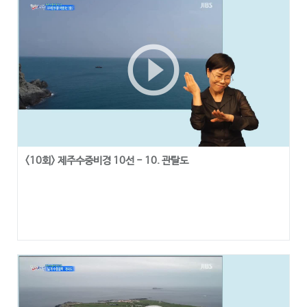
play_circle_outline
<10회> 제주수중비경 10선 - 10. 관탈도