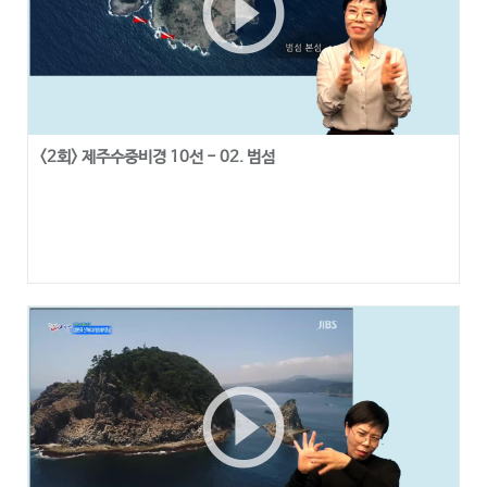
play_circle_outline
<2회> 제주수중비경 10선 - 02. 범섬
play_circle_outline