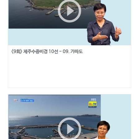
play_circle_outline
<9회> 제주수중비경 10선 - 09. 가파도
play_circle_outline