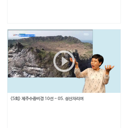
play_circle_outline
<5회> 제주수중비경 10선 - 05. 성산자리여