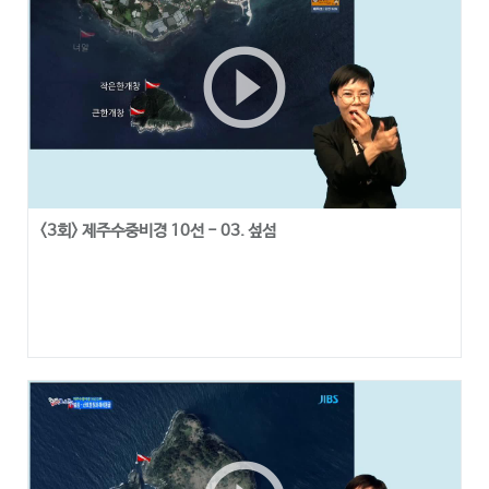
play_circle_outline
<3회> 제주수중비경 10선 - 03. 섶섬