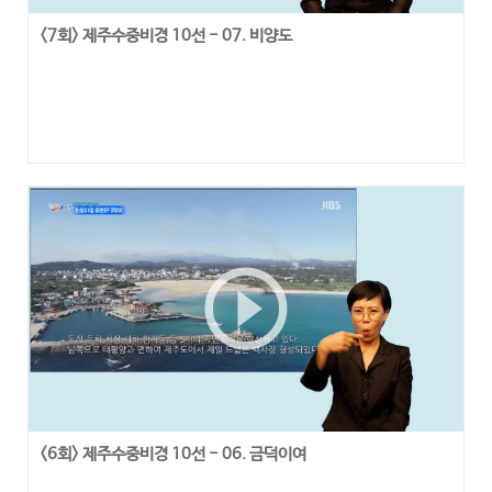
<7회> 제주수중비경 10선 - 07. 비양도
play_circle_outline
<6회> 제주수중비경 10선 - 06. 금덕이여