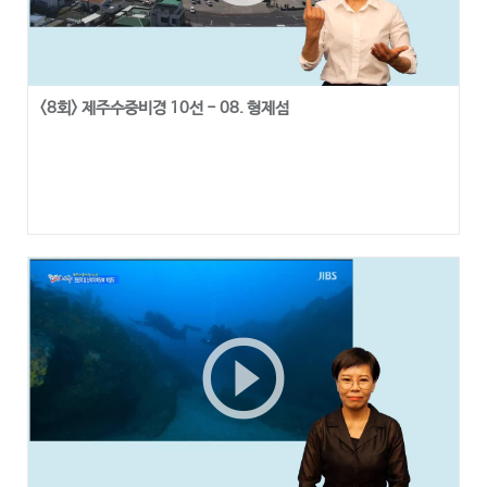
<8회> 제주수중비경 10선 - 08. 형제섬
play_circle_outline