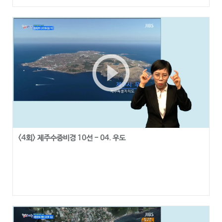
play_circle_outline
<4회> 제주수중비경 10선 - 04. 우도