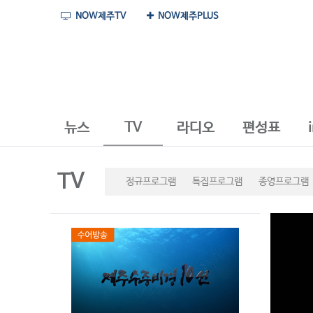
NOW제주TV
NOW제주PLUS
뉴스
TV
라디오
편성표
TV
정규프로그램
특집프로그램
종영프로그램