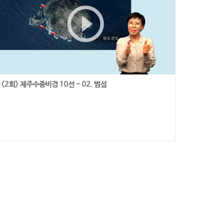
play_circle_outline
<2회> 제주수중비경 10선 - 02. 범섬