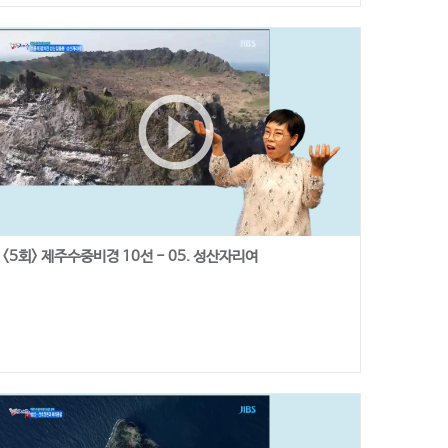
play_circle_outline
<5회> 제주수중비경 10선 - 05. 성산자리여