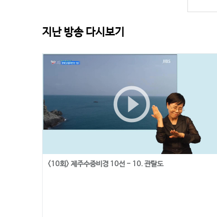
지난 방송 다시보기
play_circle_outline
<10회> 제주수중비경 10선 - 10. 관탈도