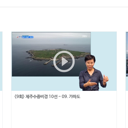
play_circle_outline
<9회> 제주수중비경 10선 - 09. 가파도