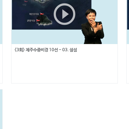
play_circle_outline
<3회> 제주수중비경 10선 - 03. 섶섬