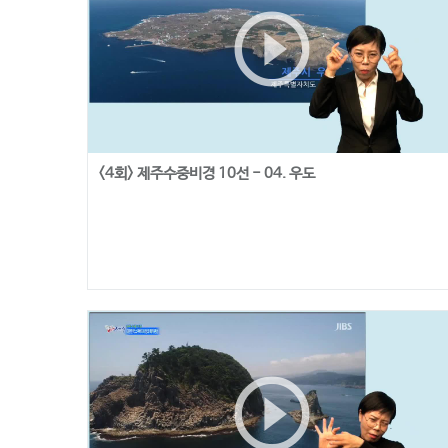
play_circle_outline
<4회> 제주수중비경 10선 - 04. 우도
play_circle_outline