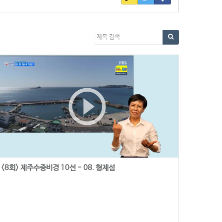
play_circle_outline
<8회> 제주수중비경 10선 - 08. 형제섬