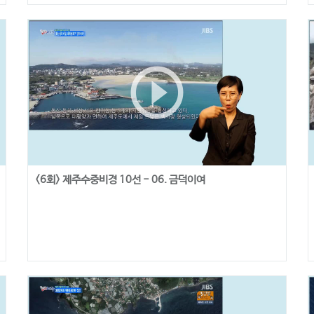
play_circle_outline
<6회> 제주수중비경 10선 - 06. 금덕이여