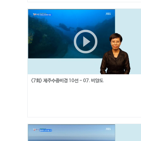
play_circle_outline
<7회> 제주수중비경 10선 - 07. 비양도