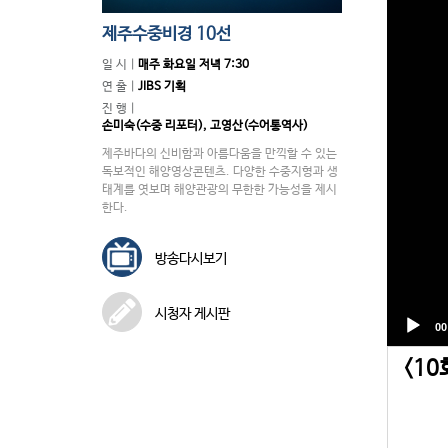
제주수중비경 10선
일 시 |
매주 화요일 저녁 7:30
연 출 |
JIBS 기획
진 행 |
손미숙(수중 리포터), 고영산(수어통역사)
제주바다의 신비함과 아름다움을 만끽할 수 있는
독보적인 해양영상콘텐츠. 다양한 수중지형과 생
태계를 엿보며 해양관광의 무한한 가능성을 제시
한다.
방송다시보기
시청자 게시판
<10