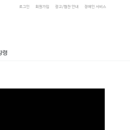
로그인
회원가입
광고/협찬 안내
장애인 서비스
강령