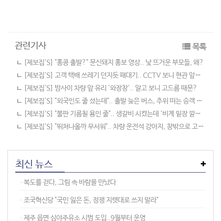
관련기사
목록
ㄴ
[제보집'S] "홍콩 출발?" 문신돼지 홍보 영상.. 낯 뜨거운 부모들, 왜?
ㄴ
[제보집'S] 고객 택배 쓰레기 던지듯 패대기.. CCTV 보니 현관 앞에 '쾅'
ㄴ
[제보집'S] 밤사이 차량 앞 유리 '와장창'.. 알고 보니 고드름 때문?
ㄴ
[제보집'S] "외국인도 줄 섰는데".. 출발 늦은 버스, 추위 떠는 승객 두고 '쌩'
ㄴ
[제보집'S] "불판 기름칠 용인 줄".. 생갈비 시켰는데 '비계 밑장 깔기'?
ㄴ
[제보집'S] "뛰쳐나올까 무서워".. 차량 운전석 강아지, 창밖으로 고개 '슥'
최신 뉴스
∙︎ 복도를 걷다, 그림 속 바람을 만났다
∙︎ 조국혁신당 "국민 잃은 돈, 정쟁 지렛대로 쓰지 말라"
∙︎ 제주 읍면 심야주유소 시범 도입..9월부터 운영