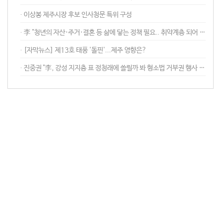
∙︎ 이상봉 제주시장 후보 인사청문 특위 구성
∙︎ 李 "청년의 자산·주거·결혼 등 삶에 닿는 정책 필요.. 취약계층 되어 간다"
∙︎ [자막뉴스] 제13호 태풍 '돌핀'...제주 영향은?
∙︎ 진중권 "李, 강성 지지층 표 정청래에 쏠릴까 봐 형소법 거부권 행사 안 해"