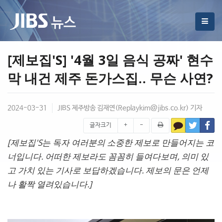
[제보집'S] '4월 3일 음식 공짜' 현수
막 내건 제주 돈가스집.. 무슨 사연?
2024-03-31
JIBS 제주방송 김재연(
Replaykim@jibs.co.kr
) 기자
글자크기
+
-
[제보집'S는 독자 여러분의 소중한 제보로 만들어지는 코
너입니다. 어떠한 제보라도 꼼꼼히 들여다보며, 의미 있
고 가치 있는 기사로 보답하겠습니다. 제보의 문은 언제
나 활짝 열려있습니다.]