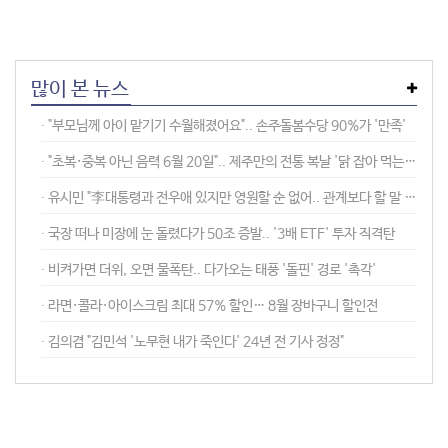
많이 본 뉴스
∙ "부모님께 아이 맡기기 수월해졌어요".. 손주돌봄수당 90%가 '만족'
∙ "초복·중복 아닌 음력 6월 20일".. 제주만의 전통 복날 '닭 잡아 먹는 날'
∙ 유시민 "李대통령과 전우애 있지만 영원할 순 없어.. 관계보다 할 말 한다"
∙ 국장 떠나 미장에 눈 돌렸다가 50조 증발.. '3배 ETF' 투자 직격탄
∙ 비켜가면 더위, 오면 물폭탄.. 다가오는 태풍 '돌핀' 경로 '촉각'
∙ 라면·콜라·아이스크림 최대 57% 할인… 8월 장바구니 할인전
∙ 김의겸 "김민석 '노무현 내가 죽인다' 24년 전 기사 정정"