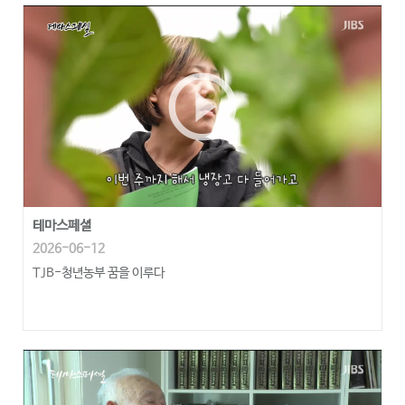
play_circle_outline
테마스페셜
2026-06-12
TJB-청년농부 꿈을 이루다