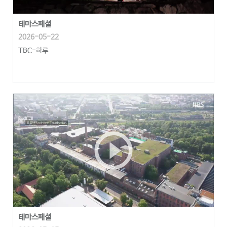
테마스페셜
2026-05-22
TBC-하루
play_circle_outline
테마스페셜