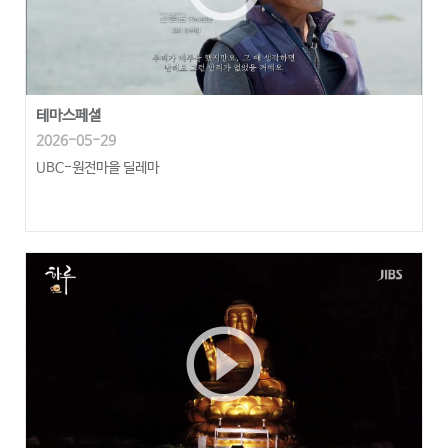
테마스페셜
2026-05-29
UBC-원전마을 딜레마
play_circle_outline