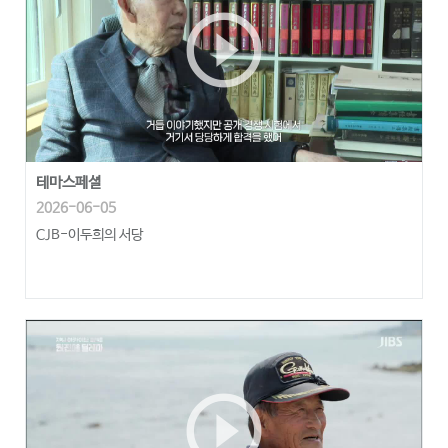
play_circle_outline
테마스페셜
2026-06-05
CJB-이두희의 서당
play_circle_outline