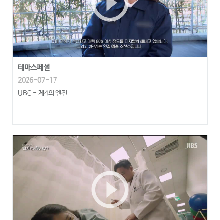
play_circle_outline
테마스페셜
2026-07-17
UBC - 제4의 엔진
play_circle_outline