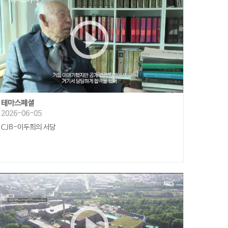
play_circle_outline
테마스페셜
2026-06-05
CJB-이두희의 서당
play_circle_outline