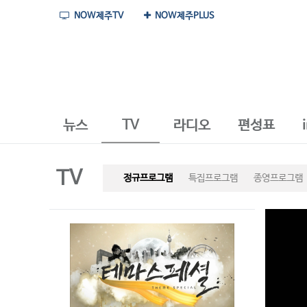
NOW제주TV
NOW제주PLUS
뉴스
TV
라디오
편성표
TV
정규프로그램
특집프로그램
종영프로그램