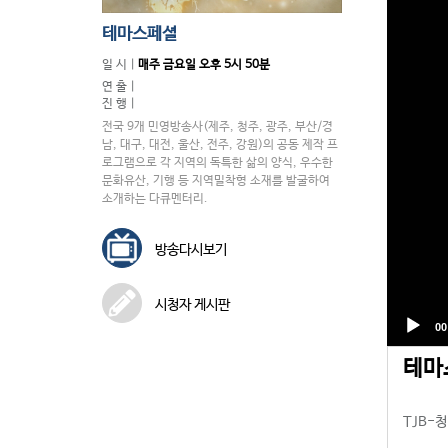
테마스페셜
일 시 |
매주 금요일 오후 5시 50분
연 출 |
진 행 |
전국 9개 민영방송사(제주, 청주, 광주, 부산/경
남, 대구, 대전, 울산, 전주, 강원)의 공동 제작 프
로그램으로 각 지역의 독특한 삶의 양식, 우수한
문화유산, 기행 등 지역밀착형 소재를 발굴하여
소개하는 다큐멘터리.
방송다시보기
시청자 게시판
테마
TJB-