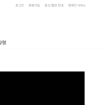
로그인
회원가입
광고/협찬 안내
장애인 서비스
강령