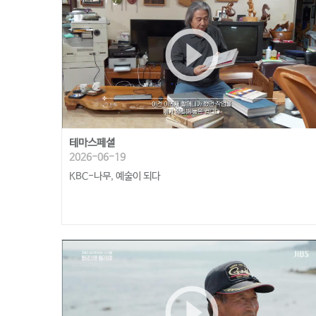
play_circle_outline
테마스페셜
2026-06-19
KBC-나무, 예술이 되다
play_circle_outline