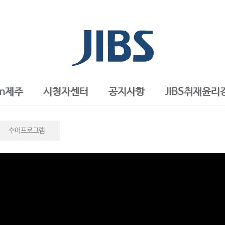
in제주
시청자센터
공지사항
JIBS취재윤리
수어프로그램