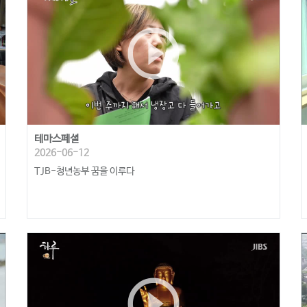
play_circle_outline
테마스페셜
2026-06-12
TJB-청년농부 꿈을 이루다
play_circle_outline